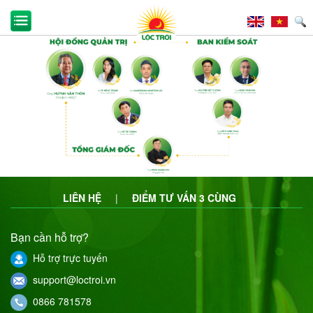
LIÊN HỆ
|
ĐIỂM TƯ VẤN 3 CÙNG
Bạn cần hỗ trợ?
Hỗ trợ trực tuyến
support@loctroi.vn
0866 781578