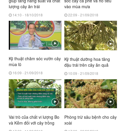
giúp tăng năng suất và chất
sóc cây cà phê và hồ tiêu
lượng cây ăn trái
vào mùa mưa
14:10 - 18/10/2018
22:09 - 21/09/2018
Kỹ thuật chăm sóc vườn cây
Kỹ thuật dưỡng hoa tăng
mùa lũ
đậu trái trên cây ăn quả
16:09 - 21/09/2018
10:09 - 21/09/2018
Vai trò của chất vi lượng Bo
Phòng trừ sâu bệnh cho cây
và Kễm đối với cây trồng
xoài