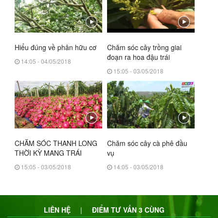
Hiểu đúng về phân hữu cơ
Chăm sóc cây trồng giai
đoạn ra hoa đậu trái
14:05 - 04/05/2018
15:05 - 03/05/2018
CHĂM SÓC THANH LONG
Chăm sóc cây cà phê đầu
THỜI KỲ MANG TRÁI
vụ
15:05 - 03/05/2018
14:05 - 03/05/2018
LIÊN HỆ
|
ĐIỂM TƯ VẤN 3 CÙNG