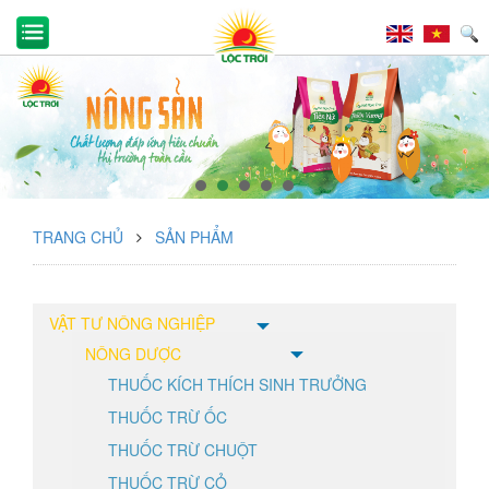
TRANG CHỦ
SẢN PHẨM
VẬT TƯ NÔNG NGHIỆP
NÔNG DƯỢC
THUỐC KÍCH THÍCH SINH TRƯỞNG
THUỐC TRỪ ỐC
THUỐC TRỪ CHUỘT
THUỐC TRỪ CỎ