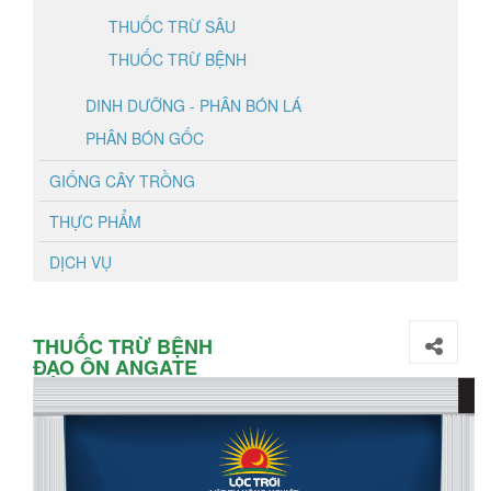
THUỐC TRỪ SÂU
THUỐC TRỪ BỆNH
DINH DƯỠNG - PHÂN BÓN LÁ
PHÂN BÓN GỐC
GIỐNG CÂY TRỒNG
THỰC PHẨM
DỊCH VỤ
THUỐC TRỪ BỆNH
ĐẠO ÔN ANGATE
75WP