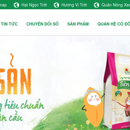
emap
Hạt Ngọc Trời
Hương Vị Trời
Quản Nông Xa
TIN TỨC
CHUYỂN ĐỔI SỐ
SẢN PHẨM
QUAN HỆ CỔ Đ