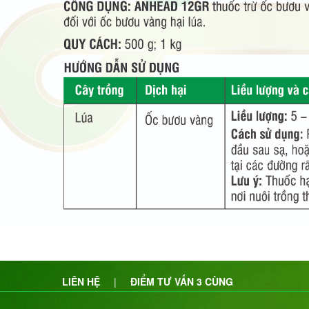
LIÊN HỆ
|
ĐIỂM TƯ VẤN 3 CÙNG