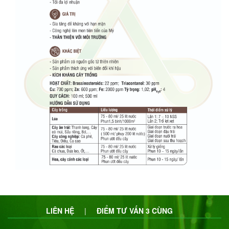
LIÊN HỆ
|
ĐIỂM TƯ VẤN 3 CÙNG