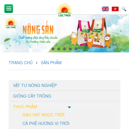
TRANG CHỦ
SẢN PHẨM
VẬT TƯ NÔNG NGHIỆP
GIỐNG CÂY TRỒNG
THỰC PHẨM
GẠO HẠT NGỌC TRỜI
CÀ PHÊ HƯƠNG VỊ TRỜI