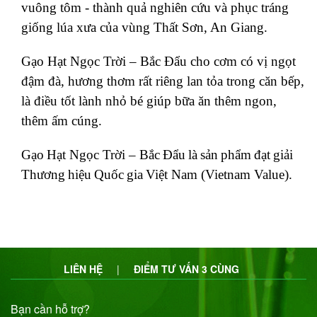
vuông tôm - thành quả nghiên cứu và phục tráng
giống lúa xưa của vùng Thất Sơn, An Giang
.
Gạo Hạt Ngọc Trời – Bắc Đẩu cho cơm có vị ngọt
đậm đà, hương thơm rất riêng lan tỏa trong căn bếp,
là điều tốt lành nhỏ bé giúp bữa ăn thêm ngon,
thêm ấm cúng
.
Gạo
Hạt Ngọc Trời –
Bắc
Đẩu
là
sản
phẩm
đạt
giải
Thương
hiệu
Quốc
gia
Việt
Nam (Vietnam Value).
LIÊN HỆ
|
ĐIỂM TƯ VẤN 3 CÙNG
Bạn cần hỗ trợ?