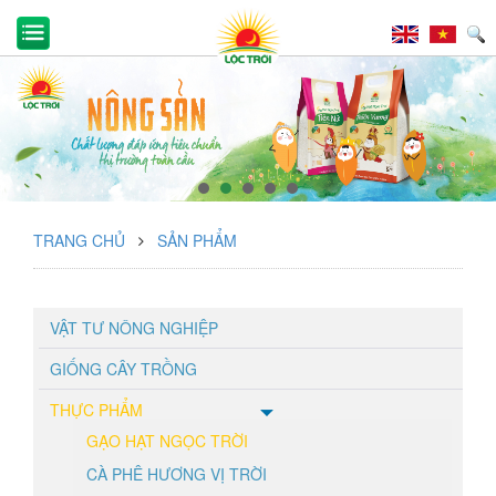
TRANG CHỦ
SẢN PHẨM
VẬT TƯ NÔNG NGHIỆP
GIỐNG CÂY TRỒNG
THỰC PHẨM
GẠO HẠT NGỌC TRỜI
CÀ PHÊ HƯƠNG VỊ TRỜI