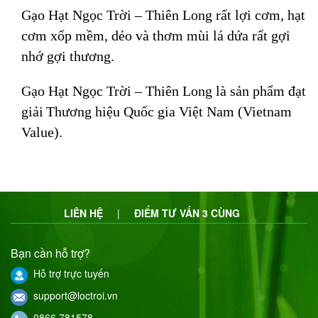
Gạo Hạt Ngọc Trời – Thiên Long rất lợi cơm, hạt
cơm xốp mềm, dẻo và thơm mùi lá dứa rất gợi
nhớ gợi thương.
Gạo Hạt Ngọc Trời –
Thiên
Long
là sản phẩm
đạt
giải
Thương hiệu Quốc gia Việt Nam (Vietnam
Value
).
LIÊN HỆ
|
ĐIỂM TƯ VẤN 3 CÙNG
Bạn cần hỗ trợ?
Hỗ trợ trực tuyến
support@loctroi.vn
0866 781578