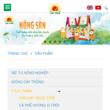
TRANG CHỦ
SẢN PHẨM
VẬT TƯ NÔNG NGHIỆP
GIỐNG CÂY TRỒNG
THỰC PHẨM
GẠO HẠT NGỌC TRỜI
CÀ PHÊ HƯƠNG VỊ TRỜI