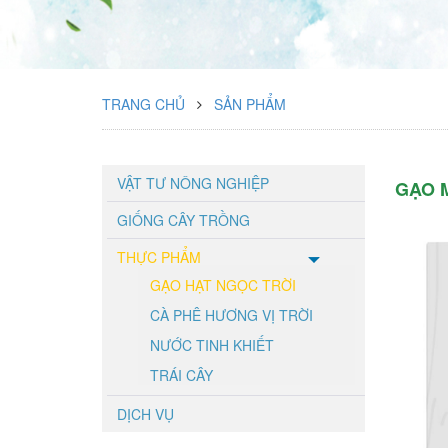
TRANG CHỦ
SẢN PHẨM
VẬT TƯ NÔNG NGHIỆP
GẠO 
GIỐNG CÂY TRỒNG
THỰC PHẨM
GẠO HẠT NGỌC TRỜI
CÀ PHÊ HƯƠNG VỊ TRỜI
NƯỚC TINH KHIẾT
TRÁI CÂY
DỊCH VỤ