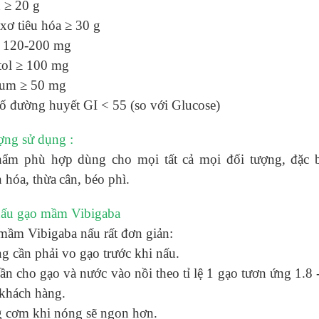
 ≥ 20 g
xơ tiêu hóa ≥ 30 g
 120-200 mg
tol ≥ 100 mg
ium ≥ 50 mg
ố đường huyết GI < 55 (so với Glucose)
ợng sử dụng :
ẩm phù hợp dùng cho mọi tất cả mọi đối tượng, đặc bi
n hóa,
thừa
cân, béo phì.
ấu gạo mầm Vibigaba
mầm Vibigaba nấu rất đơn giản:
 cần phải vo gạo trước khi nấu.
ần cho gạo và nước vào nồi theo tỉ lệ 1 gạo tươn ứng 1.8 
 khách hàng.
 cơm khi nóng sẽ ngon hơn.