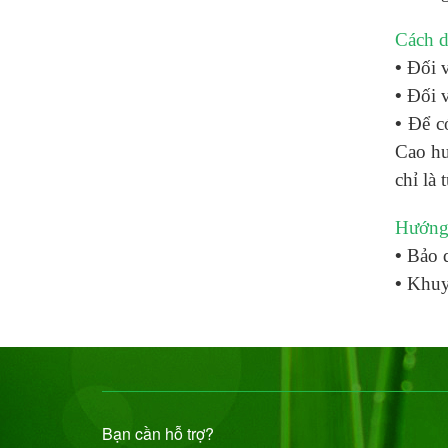
Cách 
•
Đối v
•
Đối v
•
Để c
Cao hu
chỉ là
Hướng
•
Bảo q
•
Khuyế
Bạn cần hỗ trợ?