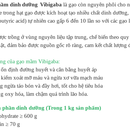
mầm
dinh
dưỡng
Vibigaba
là gạo còn nguyên phôi cho n
 trong hạt gạo được kích hoạt tạo nhiều chất dinh dưỡng
utyric acid) tự nhiên cao gấp 6 đến 10 lần so với các gạo l
ợc trồng ở vùng nguyên liệu tập trung, chế biến theo quy
ật, đảm bảo được nguồn gốc rõ ràng, cam kết chất lượng 
ng của gạo mầm Vibigaba:
 ổn định đường huyết và cân bằng huyết áp
 kiểm xoát mỡ máu và ngừa xơ vữa mạch máu
 ngừa táo bón và đầy hơi, tốt cho hệ tiêu hóa
 oxy hóa, làm chậm quá trình lão hóa.
 phần dinh dưỡng (Trong 1 kg sản phẩm)
ohydrate ≥ 600 g
in ≥ 70 g