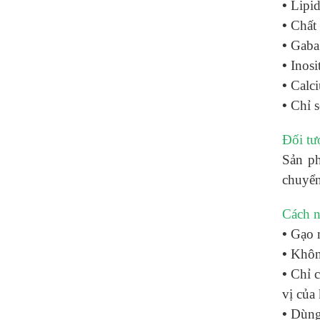
•
Lipid
•
Chất 
•
Gaba
•
Inosi
•
Calc
•
Chỉ s
Đối tư
Sản ph
chuyể
Cách n
•
Gạo 
•
Không
•
Chỉ c
vị của
•
Dùng