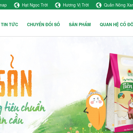
emap
Hạt Ngọc Trời
Hương Vị Trời
Quản Nông Xa
TIN TỨC
CHUYỂN ĐỔI SỐ
SẢN PHẨM
QUAN HỆ CỔ Đ