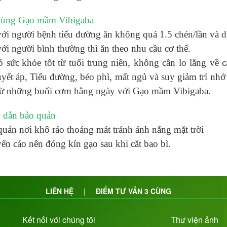
dùng Gạo mầm Vibigaba
ới người bệnh tiểu đường ăn không quá 1.5 chén/lần và d
ới người bình thường thì ăn theo nhu cầu cơ thể.
ó sức
khỏe tốt từ tuổi trung niên, không cần lo lắng về 
yết áp, Tiểu đường, béo phì, mất ngủ và suy giảm trí nh
 từ những buổi cơm hằng ngày với Gạo mầm Vibigaba.
 dẫn bảo quản
uản nơi khô ráo thoáng mát tránh ánh nắng mặt trời
n cáo nên đóng kín gạo sau khi cắt bao bì.
LIÊN HỆ
|
ĐIỂM TƯ VẤN 3 CÙNG
Kết nối với chúng tôi
Thư viện ảnh