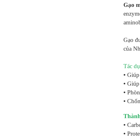
G
ạo 
enzyme
aminob
Gạo đư
của Nh
Tác dụ
•
Giúp
•
Giúp
•
Phòng
•
Chống
Thành
•
Carb
•
Prote