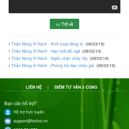
Thần Nông Vi Hành - Kích hoạt đòng to
(08/03/19)
Thần Nông Vi Hành - Hạn chế đổ ngã
(08/03/19)
Thần Nông Vi Hành - Ngăn chặn cháy rầy
(08/03/19)
Thần Nông Vi Hành - Phòng trừ đạo nhện gié
(08/03/19)
LIÊN HỆ
|
ĐIỂM TƯ VẤN 3 CÙNG
Bạn cần hỗ trợ?
Hỗ trợ trực tuyến
support@loctroi.vn