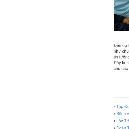
Đến dự 
như chúc
tin tưởn
Đây là 
cho các 
Tập Đoà
Bệnh vi
Lộc Trờ
Đoàn T