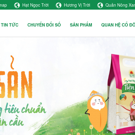
emap
Hạt Ngọc Trời
Hương Vị Trời
Quản Nông Xa
TIN TỨC
CHUYỂN ĐỔI SỐ
SẢN PHẨM
QUAN HỆ CỔ Đ