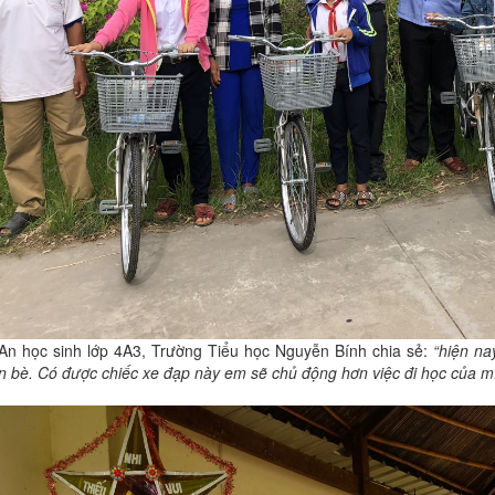
An học sinh lớp 4A3, Trường Tiểu học Nguyễn Bính chia sẻ:
“hiện na
 bè. Có được chiếc xe đạp này em sẽ chủ động hơn việc đi học của mì