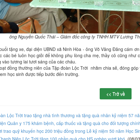
ông Nguyễn Quốc Thái – Giám đốc công ty TNHH MTV Lương Thự
buổi tặng xe, đại diện UBND xã Ninh Hòa - ông Võ Văng Đăng cám ơn c
 các bé luôn học giỏi để không phụ lòng cha mẹ, thầy cô cũng như cô
g vào tương lai tươi sáng của các cháu.
hoạt đồng thường niên của Tập đoàn Lộc Trời nhằm chia sẻ, đóng góp 
em học sinh được tiếp bước đến trường.
n Lộc Trời trao tặng nhà tình thương và tặng quà nhân kỷ niệm 57 
ện Quân y 175 khám bệnh, cấp thuốc và tặng quà cho đối tượng chín
i trao quỹ khuyến học 200 triệu đồng trong Lễ kỷ niệm 50 năm Học S
hanh Niên Lộc Trời tặng 100 phần quà cho HS nghèo vượt khó
(08/03