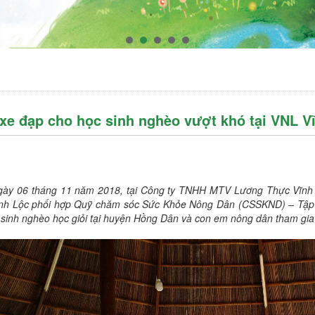
xe đạp cho học sinh nghèo vượt khó tại VNL V
gày 06 tháng 11 năm 2018, tại Công ty TNHH MTV Lương Thực Vĩnh L
nh Lộc phối hợp Quỹ chăm sóc Sức Khỏe Nông Dân (CSSKND) – Tập 
sinh nghèo học giỏi tại huyện Hồng Dân và con em nông dân tham gia 