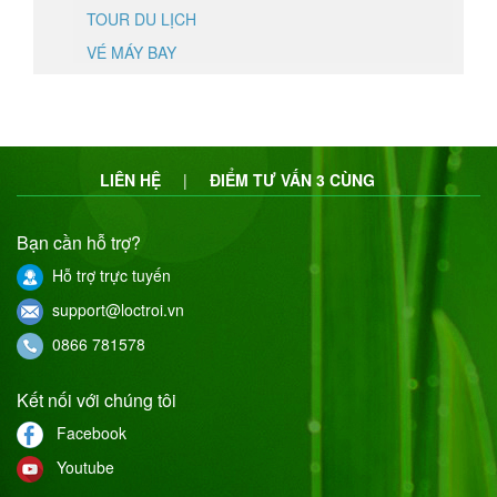
TOUR DU LỊCH
VÉ MÁY BAY
LIÊN HỆ
|
ĐIỂM TƯ VẤN 3 CÙNG
Bạn cần hỗ trợ?
Hỗ trợ trực tuyến
support@loctroi.vn
0866 781578
Kết nối với chúng tôi
Facebook
Youtube